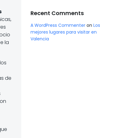
s
Recent Comments
icas,
A WordPress Commenter
on
Los
res
mejores lugares para visitar en
 ocio
Valencia
e la
dos
as de
s
con
que