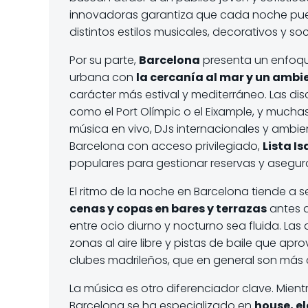
innovadoras garantiza que cada noche pueda
distintos estilos musicales, decorativos y s
Por su parte,
Barcelona
presenta un enfoque
urbana con
la cercanía al mar y un ambi
carácter más estival y mediterráneo. Las di
como el Port Olímpic o el Eixample, y mucha
música en vivo, DJs internacionales y ambie
Barcelona con acceso privilegiado,
Lista I
populares para gestionar reservas y asegura
El ritmo de la noche en Barcelona tiende a
cenas y copas en bares y terrazas
antes d
entre ocio diurno y nocturno sea fluida. La
zonas al aire libre y pistas de baile que ap
clubes madrileños, que en general son más c
La música es otro diferenciador clave. Mie
Barcelona se ha especializado en
house, el