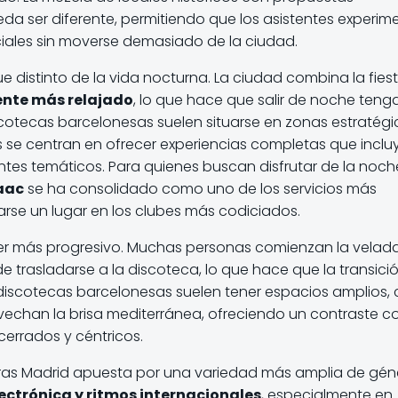
 ser diferente, permitiendo que los asistentes experim
ociales sin moverse demasiado de la ciudad.
 distinto de la vida nocturna. La ciudad combina la fies
ente más relajado
, lo que hace que salir de noche teng
scotecas barcelonesas suelen situarse en zonas estratégi
s se centran en ofrecer experiencias completas que inclu
ntes temáticos. Para quienes buscan disfrutar de la noch
saac
se ha consolidado como uno de los servicios más
rse un lugar en los clubes más codiciados.
 ser más progresivo. Muchas personas comienzan la velad
e trasladarse a la discoteca, lo que hace que la transici
s discotecas barcelonesas suelen tener espacios amplios,
rovechan la brisa mediterránea, ofreciendo un contraste c
errados y céntricos.
ntras Madrid apuesta por una variedad más amplia de gén
ectrónica y ritmos internacionales
, especialmente en