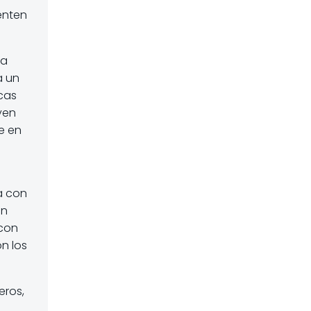
enten
ta
a un
cas
yen
e en
a con
ón
 con
on los
eros,