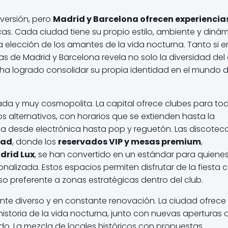
iversión, pero
Madrid y Barcelona ofrecen experiencia
s. Cada ciudad tiene su propio estilo, ambiente y dinám
 elección de los amantes de la vida nocturna. Tanto si e
s de Madrid y Barcelona revela no solo la diversidad del
ha logrado consolidar su propia identidad en el mundo d
riada y muy cosmopolita. La capital ofrece clubes para to
os alternativos, con horarios que se extienden hasta la
 desde electrónica hasta pop y reguetón. Las discotec
dad
, donde los
reservados VIP y mesas premium
,
drid Lux
, se han convertido en un estándar para quiene
alizada. Estos espacios permiten disfrutar de la fiesta 
o preferente a zonas estratégicas dentro del club.
nte diverso y en constante renovación. La ciudad ofrece
storia de la vida nocturna, junto con nuevas aperturas 
ado. La mezcla de locales históricos con propuestas