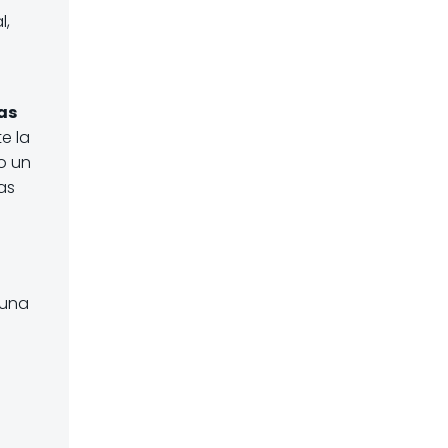
l,
as
e la
o un
as
 una