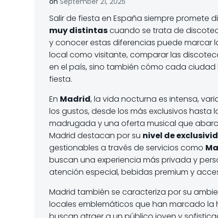
on
September 21, 2025
Salir de fiesta en España siempre promete d
muy distintas
cuando se trata de discoteca
y conocer estas diferencias puede marcar la
local como visitante, comparar las discoteca
en el país, sino también cómo cada ciudad 
fiesta.
En
Madrid
, la vida nocturna es intensa, va
los gustos, desde los más exclusivos hasta l
madrugada y una oferta musical que abarca
Madrid destacan por su
nivel de exclusivi
gestionables a través de servicios como
Ma
buscan una experiencia más privada y person
atención especial, bebidas premium y acces
Madrid también se caracteriza por su ambie
locales emblemáticos que han marcado la hi
buscan atraer a un público joven y sofistic