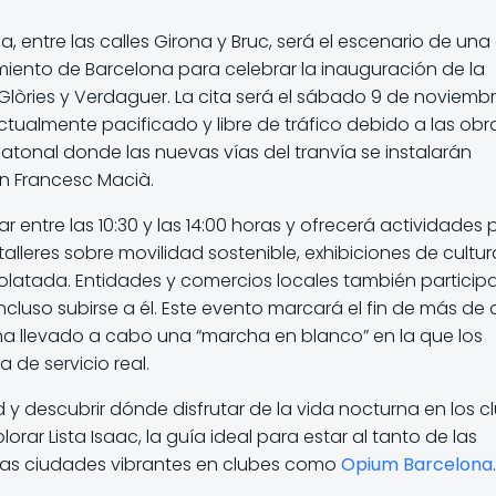
, entre las calles Girona y Bruc, será el escenario de una
iento de Barcelona para celebrar la inauguración de la
s Glòries y Verdaguer. La cita será el sábado 9 de noviemb
tualmente pacificado y libre de tráfico debido a las obra
tonal donde las nuevas vías del tranvía se instalarán
n Francesc Macià.
ar entre las 10:30 y las 14:00 horas y ofrecerá actividades 
 talleres sobre movilidad sostenible, exhibiciones de cultur
latada. Entidades y comercios locales también participa
incluso subirse a él. Este evento marcará el fin de más de
 ha llevado a cabo una “marcha en blanco” en la que los
 de servicio real.
 y descubrir dónde disfrutar de la vida nocturna en los c
orar Lista Isaac, la guía ideal para estar al tanto de las
tras ciudades vibrantes en clubes como
Opium Barcelona
.