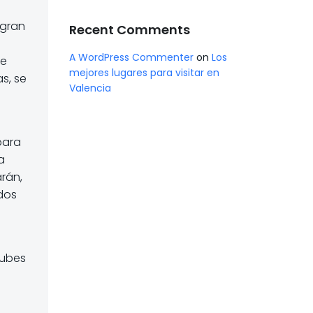
 gran
Recent Comments
A WordPress Commenter
on
Los
re
mejores lugares para visitar en
s, se
Valencia
para
a
rán,
 dos
lubes