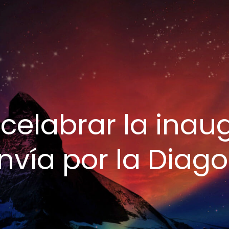
 celabrar la inau
nvía por la Diag