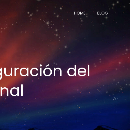
HOME
BLOG
guración del
onal