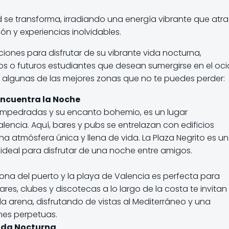
 se transforma, irradiando una energía vibrante que atra
ón y experiencias inolvidables.
ones para disfrutar de su vibrante vida nocturna,
os o futuros estudiantes que desean sumergirse en el oci
 algunas de las mejores zonas que no te puedes perder:
Encuentra la Noche
s empedradas y su encanto bohemio, es un lugar
encia. Aquí, bares y pubs se entrelazan con edificios
una atmósfera única y llena de vida. La Plaza Negrito es u
ideal para disfrutar de una noche entre amigos.
zona del puerto y la playa de Valencia es perfecta para
Bares, clubes y discotecas a lo largo de la costa te invitan
la arena, disfrutando de vistas al Mediterráneo y una
nes perpetuas.
vida Nocturna