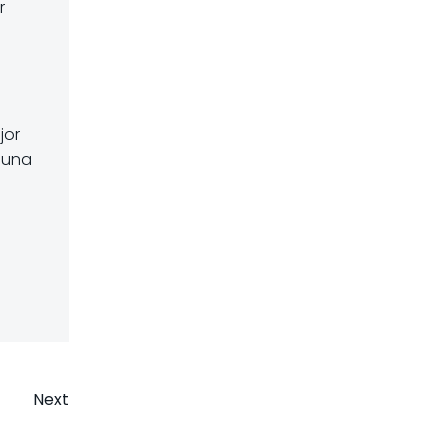
r
jor
 una
Next