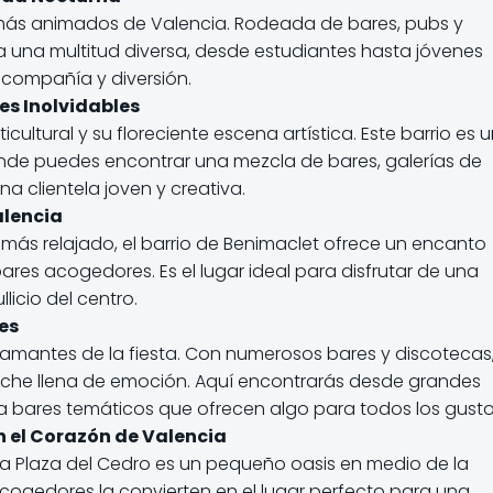
 más animados de Valencia. Rodeada de bares, pubs y
 a una multitud diversa, desde estudiantes hasta jóvenes
 compañía y diversión.
es Inolvidables
ultural y su floreciente escena artística. Este barrio es 
onde puedes encontrar una mezcla de bares, galerías de
na clientela joven y creativa.
alencia
más relajado, el barrio de Benimaclet ofrece un encanto
es acogedores. Es el lugar ideal para disfrutar de una
licio del centro.
es
 amantes de la fiesta. Con numerosos bares y discotecas
che llena de emoción. Aquí encontrarás desde grandes
a bares temáticos que ofrecen algo para todos los gusto
n el Corazón de Valencia
la Plaza del Cedro es un pequeño oasis en medio de la
s acogedores la convierten en el lugar perfecto para una