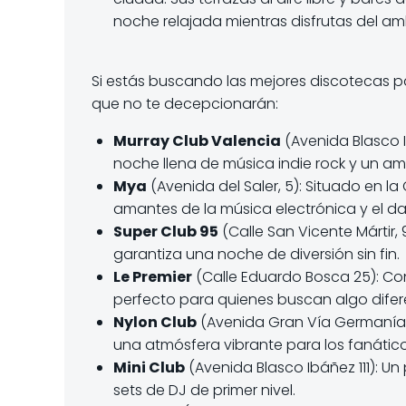
noche relajada mientras disfrutas del a
Si estás buscando las mejores discotecas pa
que no te decepcionarán:
Murray Club Valencia
(Avenida Blasco Ib
noche llena de música indie rock y un am
Mya
(Avenida del Saler, 5): Situado en la
amantes de la música electrónica y el d
Super Club 95
(Calle San Vicente Mártir
garantiza una noche de diversión sin fin.
Le Premier
(Calle Eduardo Bosca 25): Con
perfecto para quienes buscan algo difer
Nylon Club
(Avenida Gran Vía Germanías 3
una atmósfera vibrante para los fanátic
Mini Club
(Avenida Blasco Ibáñez 111): U
sets de DJ de primer nivel.