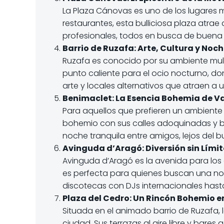
La Plaza Cánovas es uno de los lugares
restaurantes, esta bulliciosa plaza atrae
profesionales, todos en busca de buena
Barrio de Ruzafa: Arte, Cultura y Noch
Ruzafa es conocido por su ambiente multic
punto caliente para el ocio nocturno, d
arte y locales alternativos que atraen a u
Benimaclet: La Esencia Bohemia de V
Para aquellos que prefieren un ambiente 
bohemio con sus calles adoquinadas y bar
noche tranquila entre amigos, lejos del bul
Avinguda d’Aragó: Diversión sin Límit
Avinguda d’Aragó es la avenida para los
es perfecta para quienes buscan una no
discotecas con DJs internacionales hast
Plaza del Cedro: Un Rincón Bohemio e
Situada en el animado barrio de Ruzafa, 
ciudad. Sus terrazas al aire libre y bare